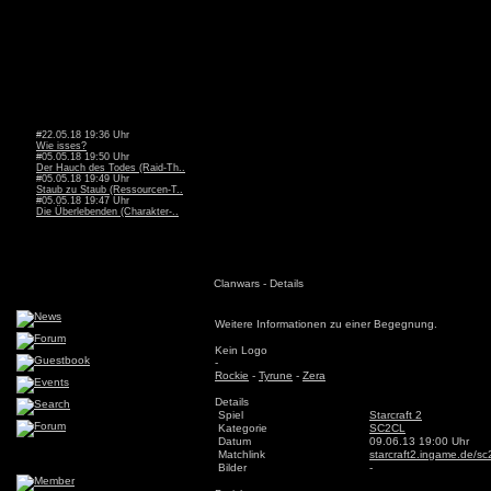
#22.05.18 19:36 Uhr
Wie isses?
#05.05.18 19:50 Uhr
Der Hauch des Todes (Raid-Th..
#05.05.18 19:49 Uhr
Staub zu Staub (Ressourcen-T..
#05.05.18 19:47 Uhr
Die Überlebenden (Charakter-..
Clanwars - Details
Weitere Informationen zu einer Begegnung.
Kein Logo
-
Rockie
-
Tyrune
-
Zera
Details
Spiel
Starcraft 2
Kategorie
SC2CL
Datum
09.06.13 19:00 Uhr
Matchlink
starcraft2.ingame.de/
Bilder
-