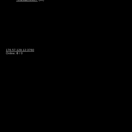
176.57.129.12:3760
Online:
0
/ 0