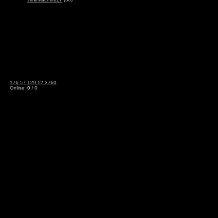
176.57.129.12:3760
Online:
0
/ 0