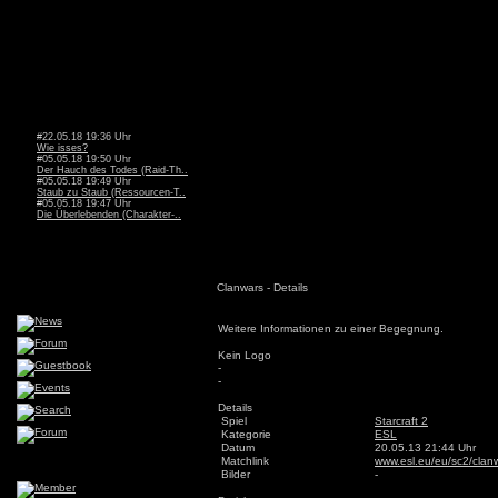
#22.05.18 19:36 Uhr
Wie isses?
#05.05.18 19:50 Uhr
Der Hauch des Todes (Raid-Th..
#05.05.18 19:49 Uhr
Staub zu Staub (Ressourcen-T..
#05.05.18 19:47 Uhr
Die Überlebenden (Charakter-..
Clanwars - Details
Weitere Informationen zu einer Begegnung.
Kein Logo
-
-
Details
Spiel
Starcraft 2
Kategorie
ESL
Datum
20.05.13 21:44 Uhr
Matchlink
www.esl.eu/eu/sc2/clan
Bilder
-