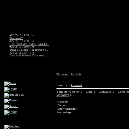
#22.05.18 19:36 Uhr
Wie isses?
#05.05.18 19:50 Uhr
Der Hauch des Todes (Raid-Th..
#05.05.18 19:49 Uhr
Staub zu Staub (Ressourcen-T..
#05.05.18 19:47 Uhr
Die Überlebenden (Charakter-..
Clanwars - Statistik
Benutzer -
Laeusel
Benutzer-Galerie
(0) -
Clan
(2) - Clanwars (0) -
Comput
Medaillen
(0)
Gesamt
Siege
Unentschieden
Niederlagen