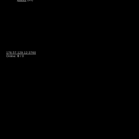
176.57.129.12:3760
Online:
0
/ 0