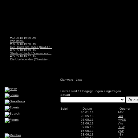
#22.05.18 19:36 Uhr
Wie isses?
#05.05.18 19:50 Uhr
Der Hauch des Todes (Raid-Th..
#05.05.18 19:49 Uhr
Staub zu Staub (Ressourcen-T..
#05.05.18 19:47 Uhr
Die Überlebenden (Charakter-..
Clanwars - Liste
Derzeit sind 11 Begegnungen eingetragen.
Squad
Spiel
Datum
Gegner
30.01.13
AFK
20.05.13
IW‡
26.05.13
myES
02.06.13
sYs
09.06.13
RuW
16.06.13
VSP
23.06.13
nB)