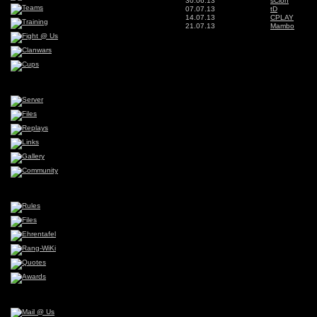
30.06.13
sCion
07.07.13
tD
14.07.13
CPLAY
21.07.13
Mambo