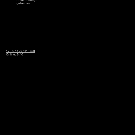
gefunden.
176.57.129.12:3760
Online:
0
/ 0