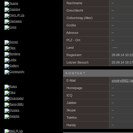
Nachname
--
Geschlecht
--
Geburtstag (Alter)
--
Größe
--
Adresse
--
PLZ - Ort
--
Land
----
Registriert
28.08.14 10:22
Letzter Besuch
25.09.14 19:17
KONTAKT
E-Mail
smoky6662 (at)
Homepage
--
ICQ
--
Jabber
--
Skype
--
Telefon
--
Handy
--