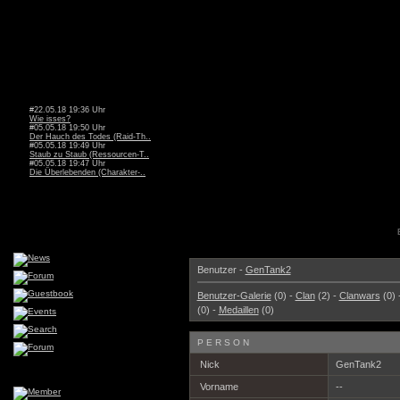
#22.05.18 19:36 Uhr
Wie isses?
#05.05.18 19:50 Uhr
Der Hauch des Todes (Raid-Th..
#05.05.18 19:49 Uhr
Staub zu Staub (Ressourcen-T..
#05.05.18 19:47 Uhr
Die Überlebenden (Charakter-..
Benutzer -
GenTank2
Benutzer-Galerie
(0) -
Clan
(2) -
Clanwars
(0) 
(0) -
Medaillen
(0)
PERSON
Nick
GenTank2
Vorname
--