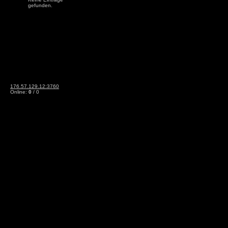
gefunden.
176.57.129.12:3760
Online:
0
/ 0