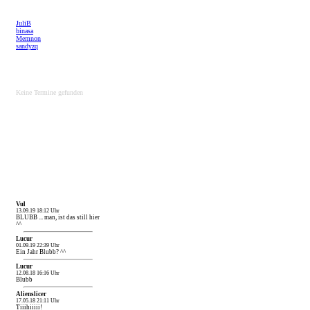
JuliB
binasa
Memnon
sandyzq
Keine Termine gefunden
Vul
13.09.19 18:12 Uhr
BLUBB ... man, ist das still hier
^^
Lucur
01.09.19 22:39 Uhr
Ein Jahr Blubb? ^^
Lucur
12.08.18 16:16 Uhr
Blubb
Alienslicer
17.05.18 21:11 Uhr
Tiiihiiiii!