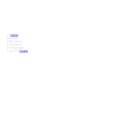
16
Online
618
Heute
1598
Gestern
9.736
Monat
210
Registriert
3.620.329
Gesamt