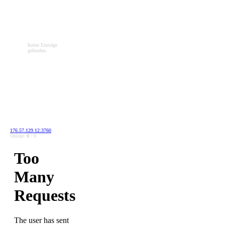
Keine Einträge
gefunden.
176.57.129.12:3760
Online:
0
/ 0