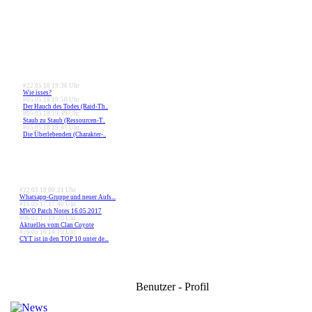
#22.05.18 19:36 Uhr
Wie isses?
#05.05.18 19:50 Uhr
Der Hauch des Todes (Raid-Th..
#05.05.18 19:49 Uhr
Staub zu Staub (Ressourcen-T..
#05.05.18 19:47 Uhr
Die Überlebenden (Charakter-..
#22.03.18 00:21 Uhr
Whatsapp-Gruppe und neuer Aufs...
#16.05.17 17:40 Uhr
MWO Patch Notes 16.05.2017
#06.02.17 19:20 Uhr
Aktuelles vom Clan Coyote
#20.05.16 14:10 Uhr
CYT ist in den TOP 10 unter de...
Benutzer - Profil