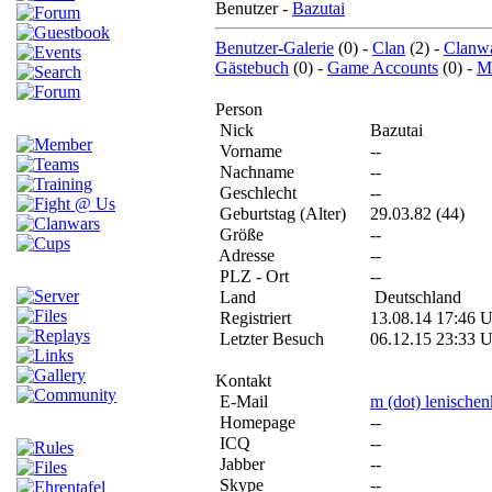
Benutzer -
Bazutai
Benutzer-Galerie
(0) -
Clan
(2) -
Clanw
Gästebuch
(0) -
Game Accounts
(0) -
Me
Person
Nick
Bazutai
Vorname
--
Nachname
--
Geschlecht
--
Geburtstag (Alter)
29.03.82 (44)
Größe
--
Adresse
--
PLZ - Ort
--
Land
Deutschland
Registriert
13.08.14 17:46 
Letzter Besuch
06.12.15 23:33 
Kontakt
E-Mail
m (dot) lenischenk
Homepage
--
ICQ
--
Jabber
--
Skype
--