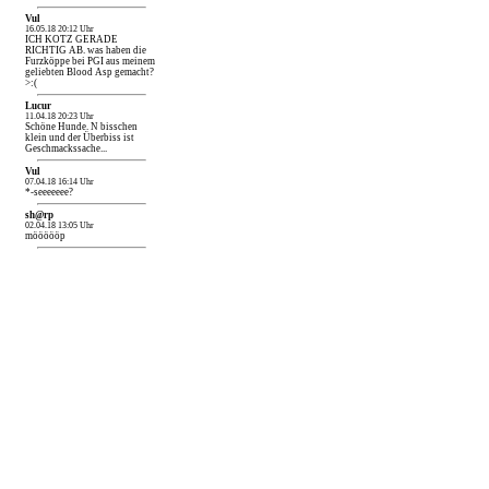
Vul
16.05.18 20:12 Uhr
ICH KOTZ GERADE
RICHTIG AB. was haben die
Furzköppe bei PGI aus meinem
geliebten Blood Asp gemacht?
>:(
Lucur
11.04.18 20:23 Uhr
Schöne Hunde. N bisschen
klein und der Überbiss ist
Geschmackssache...
Vul
07.04.18 16:14 Uhr
*-seeeeeee?
sh@rp
02.04.18 13:05 Uhr
möööööp