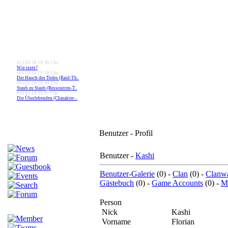
#22.05.18 19:36 Uhr
Wie isses?
#05.05.18 19:50 Uhr
Der Hauch des Todes (Raid-Th..
#05.05.18 19:49 Uhr
Staub zu Staub (Ressourcen-T..
#05.05.18 19:47 Uhr
Die Überlebenden (Charakter-..
Benutzer - Profil
Benutzer -
Kashi
Benutzer-Galerie
(0) -
Clan
(0) -
Clanw
Gästebuch
(0) -
Game Accounts
(0) -
Me
Person
Nick
Kashi
Vorname
Florian