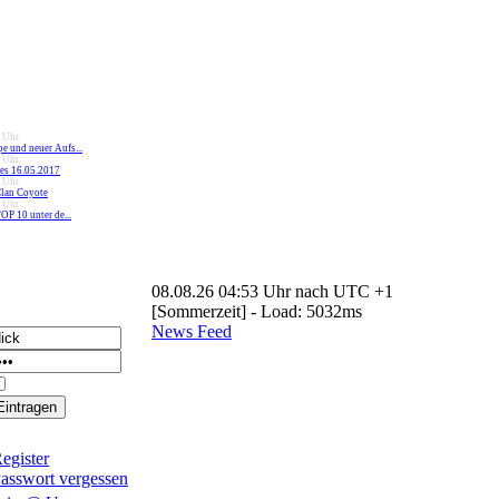
 Uhr
 und neuer Aufs...
 Uhr
s 16.05.2017
 Uhr
Clan Coyote
 Uhr
OP 10 unter de...
08.08.26 04:53 Uhr nach UTC +1
[Sommerzeit] - Load: 5032ms
News Feed
Login dauerhaft merken