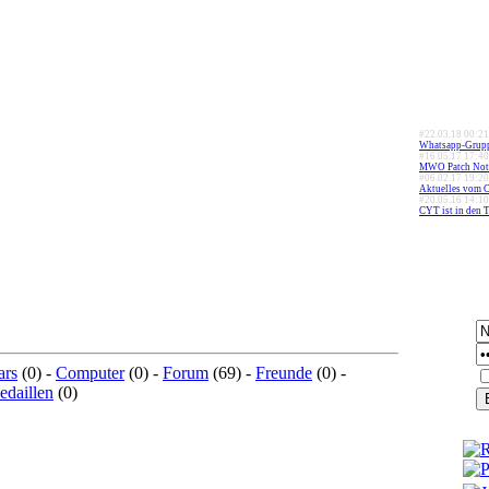
#22.03.18 00:21
Whatsapp-Gruppe
#16.05.17 17:40
MWO Patch Note
#06.02.17 19:20
Aktuelles vom 
#20.05.16 14:10
CYT ist in den T
ars
(0) -
Computer
(0) -
Forum
(69) -
Freunde
(0) -
daillen
(0)