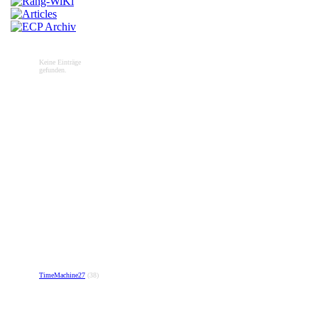
Keine Einträge
gefunden.
TimeMachine27
(38)