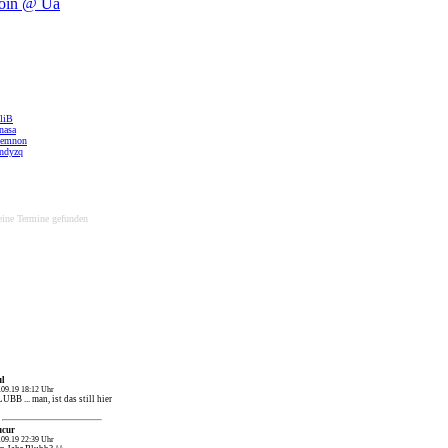
liB
nasa
emnon
andyzq
ine Termine gefunden
ul
.09.19 18:12 Uhr
UBB ... man, ist das still hier
ucur
.09.19 22:39 Uhr