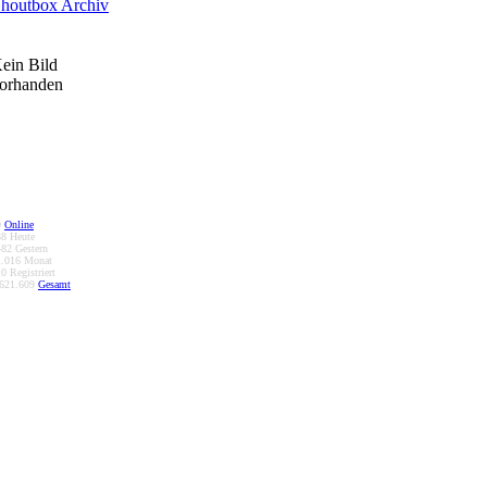
ein Bild
orhanden
0
Online
38
Heute
482
Gestern
1.016
Monat
10
Registriert
.621.609
Gesamt