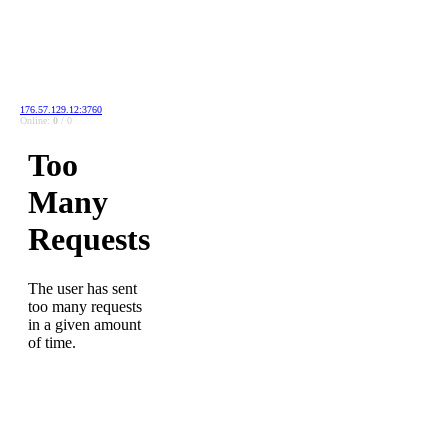
176.57.129.12:3760
Online:
0
/ 0