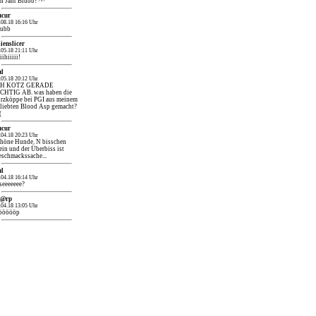
n Jahr Blubb? ^^
ucur
.08.18 16:16 Uhr
lubb
ienslicer
.05.18 21:11 Uhr
iihiiiii!
ul
.05.18 20:12 Uhr
CH KOTZ GERADE
CHTIG AB. was haben die
rzköppe bei PGI aus meinem
liebten Blood Asp gemacht?
(
ucur
.04.18 20:23 Uhr
höne Hunde. N bisschen
ein und der Überbiss ist
schmackssache...
ul
.04.18 16:14 Uhr
seeeeeee?
h@rp
.04.18 13:05 Uhr
öööööp