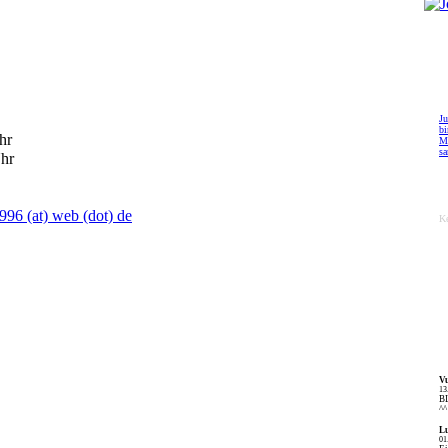
Ju
bi
hr
M
s
Uhr
996 (at) web (dot) de
Ke
V
13
BL
^^
L
01