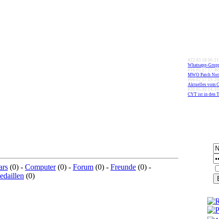
#22.03.18 00:21
Whatsapp-Gruppe
#16.05.17 17:40
MWO Patch Note
#06.02.17 19:20
Aktuelles vom 
#20.05.16 14:10
CYT ist in den T
ars
(0) -
Computer
(0) -
Forum
(0) -
Freunde
(0) -
daillen
(0)