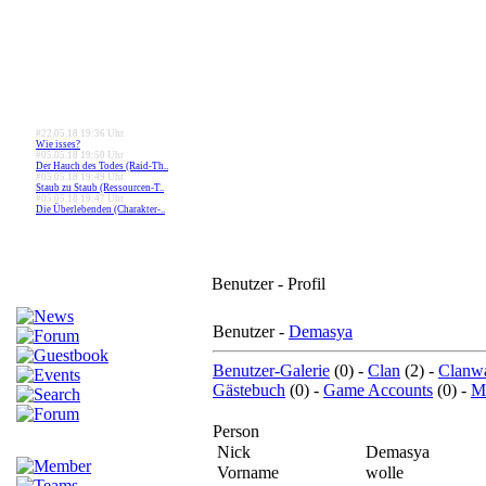
#22.05.18 19:36 Uhr
Wie isses?
#05.05.18 19:50 Uhr
Der Hauch des Todes (Raid-Th..
#05.05.18 19:49 Uhr
Staub zu Staub (Ressourcen-T..
#05.05.18 19:47 Uhr
Die Überlebenden (Charakter-..
Benutzer - Profil
Benutzer -
Demasya
Benutzer-Galerie
(0) -
Clan
(2) -
Clanw
Gästebuch
(0) -
Game Accounts
(0) -
Me
Person
Nick
Demasya
Vorname
wolle