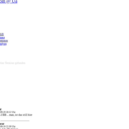
liB
nasa
emnon
andyzq
ine Termine gefunden
ul
.09.19 18:12 Uhr
UBB ... man, ist das still hier
ucur
.09.19 22:39 Uhr