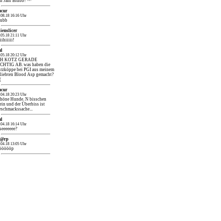
n Jahr Blubb? ^^
ucur
.08.18 16:16 Uhr
lubb
ienslicer
.05.18 21:11 Uhr
iihiiiii!
ul
.05.18 20:12 Uhr
CH KOTZ GERADE
CHTIG AB. was haben die
rzköppe bei PGI aus meinem
liebten Blood Asp gemacht?
(
ucur
.04.18 20:23 Uhr
höne Hunde. N bisschen
ein und der Überbiss ist
schmackssache...
ul
.04.18 16:14 Uhr
seeeeeee?
h@rp
.04.18 13:05 Uhr
öööööp