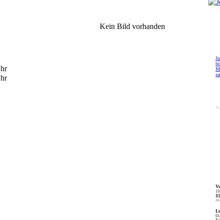
Kein Bild vorhanden
Ju
bi
Uhr
M
s
Uhr
Ke
V
13
BL
^^
L
01