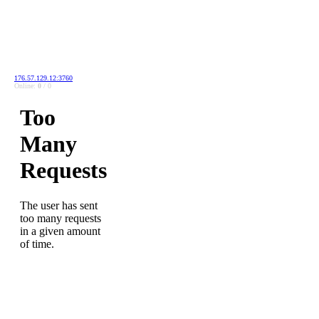
176.57.129.12:3760
Online:
0
/ 0