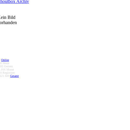
ein Bild
orhanden
0
Online
38
Heute
482
Gestern
1.016
Monat
10
Registriert
.621.609
Gesamt