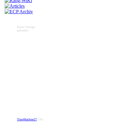
Keine Einträge
gefunden.
TimeMachine27
(38)