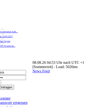
 Uhr
 und neuer Aufs...
 Uhr
s 16.05.2017
 Uhr
Clan Coyote
 Uhr
OP 10 unter de...
08.08.26 04:53 Uhr nach UTC +1
[Sommerzeit] - Load: 5026ms
News Feed
Login dauerhaft merken