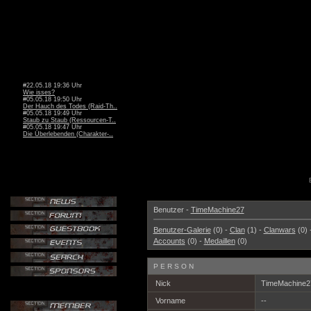
#22.05.18 19:36 Uhr
Wie isses?
#05.05.18 19:50 Uhr
Der Hauch des Todes (Raid-Th..
#05.05.18 19:49 Uhr
Staub zu Staub (Ressourcen-T..
#05.05.18 19:47 Uhr
Die Überlebenden (Charakter-..
Benutzer -
TimeMachine27
Benutzer-Galerie
(0) -
Clan
(1) -
Clanwars
(0) 
Accounts
(0) -
Medaillen
(0)
PERSON
Nick
TimeMachine
Vorname
--