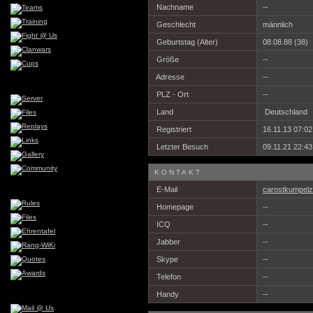
Nachname
--
Geschlecht
männlich
Geburtstag (Alter)
08.08.88 (38)
Größe
--
Adresse
--
PLZ - Ort
--
Land
Deutschland
Registriert
16.11.13 07:02
Letzter Besuch
09.11.21 22:43
KONTAKT
E-Mail
carostkumpelz 
Homepage
--
ICQ
--
Jabber
--
Skype
--
Telefon
--
Handy
--