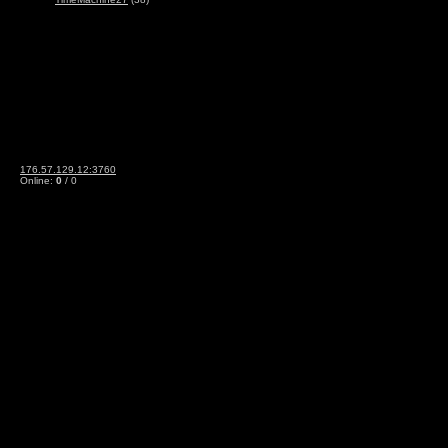
176.57.129.12:3760
Online:
0
/ 0