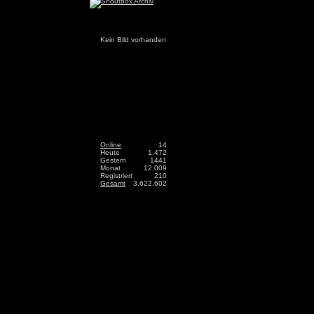
Kein Bild vorhanden
Online
14
Heute
1.472
Gestern
1441
Monat
12.009
Registriert
210
Gesamt
3.622.602