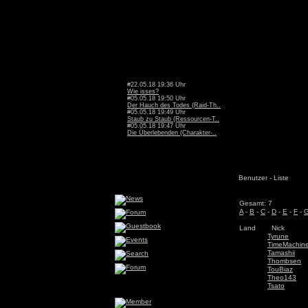
#22.05.18 19:36 Uhr
Wie isses?
#05.05.18 19:50 Uhr
Der Hauch des Todes (Raid-Th..
#05.05.18 19:49 Uhr
Staub zu Staub (Ressourcen-T..
#05.05.18 19:47 Uhr
Die Überlebenden (Charakter-..
Benutzer - Liste
Gesamt: 7
A
-
B
-
C
-
D
-
E
-
F
-
Land
Nick
Tyrune
TimeMachin
Tamashii
Thombsen
TouBiaz
Theo143
Tsato