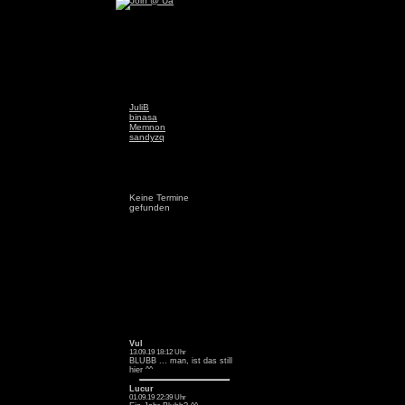
JuliB
binasa
Memnon
sandyzq
Keine Termine
gefunden
Vul
13.09.19 18:12 Uhr
BLUBB ... man, ist das still
hier ^^
Lucur
01.09.19 22:39 Uhr