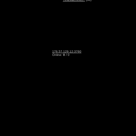
176.57.129.12:3760
Online:
0
/ 0