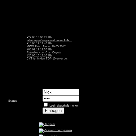
#22.03.18 00:21 Uhr
Whatsapp-Gruppe und neuer Aufs...
#16.05.17 17:40 Uhr
MWO Patch Notes 16.05.2017
#06.02.17 19:20 Uhr
Aktuelles vom Clan Coyote
#20.05.16 14:10 Uhr
CYT ist in den TOP 10 unter de...
Status
Login dauerhaft merken