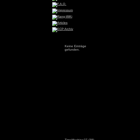
Keine Einträge
gefunden.
TimeMachine27
(38)