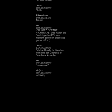
Ein Jahr Blubb? ^^
Lucur
12.08.18 16:16 Uhr
Blubb
Alienslicer
17.05.18 21:11 Uhr
Tiiihiiiii!
Vul
16.05.18 20:12 Uhr
ICH KOTZ GERADE
RICHTIG AB. was haben die
Furzköppe bei PGI aus
meinem geliebten Blood Asp
gemacht? >:(
Lucur
11.04.18 20:23 Uhr
Schöne Hunde. N bisschen
klein und der Überbiss ist
Geschmackssache...
Vul
07.04.18 16:14 Uhr
*-seeeeeee?
sh@rp
02.04.18 13:05 Uhr
möööööp