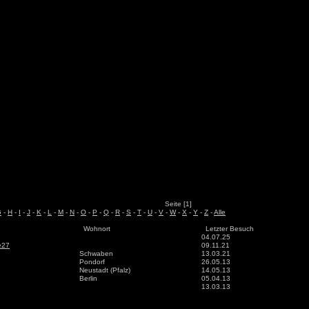
Seite [1]
G
-
H
-
I
-
J
-
K
-
L
-
M
-
N
-
O
-
P
-
Q
-
R
-
S
-
T
-
U
-
V
-
W
-
X
-
Y
-
Z
-
Alle
Wohnort
Letzter Besuch
04.07.25
e27
09.11.21
Schwaben
13.03.21
Pondorf
26.05.13
Neustadt (Pfalz)
14.05.13
Berlin
05.04.13
13.03.13