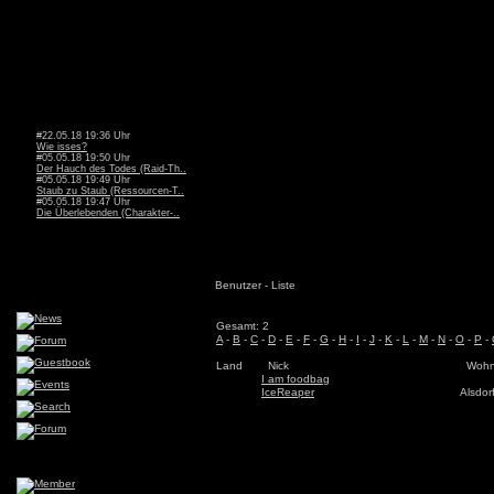
#22.05.18 19:36 Uhr
Wie isses?
#05.05.18 19:50 Uhr
Der Hauch des Todes (Raid-Th..
#05.05.18 19:49 Uhr
Staub zu Staub (Ressourcen-T..
#05.05.18 19:47 Uhr
Die Überlebenden (Charakter-..
Benutzer - Liste
Gesamt: 2
A
-
B
-
C
-
D
-
E
-
F
-
G
-
H
-
I
-
J
-
K
-
L
-
M
-
N
-
O
-
P
-
Land
Nick
Wohn
I am foodbag
IceReaper
Alsdor