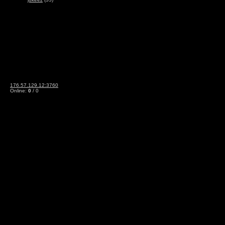
176.57.129.12:3760
Online:
0
/ 0