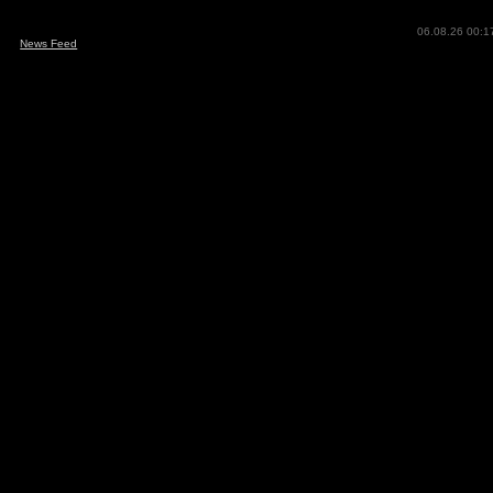
06.08.26 00:1
News Feed