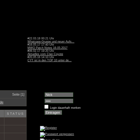
#22.03.18 00:21 Uhr
Whatsapp-Gruppe und neuer Aufs...
#16.05.17 17:40 Uhr
MWO Patch Notes 16.05.2017
#06.02.17 19:20 Uhr
Aktuelles vom Clan Coyote
#20.05.16 14:10 Uhr
CYT ist in den TOP 10 unter de...
Seite [1]
lle
Login dauerhaft merken
STATUS