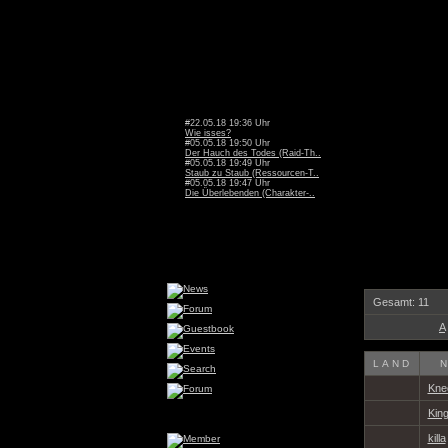
#22.05.18 19:36 Uhr
Wie isses?
#05.05.18 19:50 Uhr
Der Hauch des Todes (Raid-Th..
#05.05.18 19:49 Uhr
Staub zu Staub (Ressourcen-T..
#05.05.18 19:47 Uhr
Die Überlebenden (Charakter-..
Gesamt: 11
A
LAND
N
Kne
Kin
killa