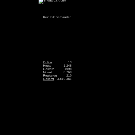
Kein Bild vorhanden
Online
13
Heute
1.248
Gestern
1598
Monat
8.768
Registriert
210
Gesamt
3.619.361