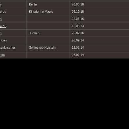
si
Berlin
26.03.18
erus
Kingdom o Magic
05.10.18
si
24.06.16
AkoS
12.08.13
hi
Jüchen
25.02.16
hban
26.09.14
tenlutscher
Schleswig-Holstein
22.01.14
axx
26.01.14