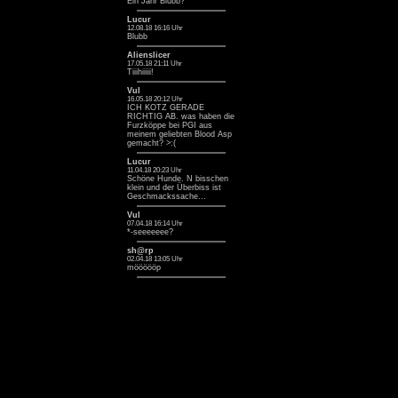
Ein Jahr Blubb? ^^
Lucur
12.08.18 16:16 Uhr
Blubb
Alienslicer
17.05.18 21:11 Uhr
Tiiihiiiii!
Vul
16.05.18 20:12 Uhr
ICH KOTZ GERADE
RICHTIG AB. was haben die
Furzköppe bei PGI aus
meinem geliebten Blood Asp
gemacht? >:(
Lucur
11.04.18 20:23 Uhr
Schöne Hunde. N bisschen
klein und der Überbiss ist
Geschmackssache...
Vul
07.04.18 16:14 Uhr
*-seeeeeee?
sh@rp
02.04.18 13:05 Uhr
möööööp