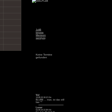
JuliB
binasa
Memnon
sandyzq
Keine Termine
gefunden
Vul
13.09.19 18:12 Uhr
BLUBB ... man, ist das still
hier ^^
Lucur
01.09.19 22:39 Uhr