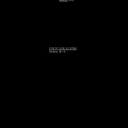
176.57.129.12:3760
Online:
0
/ 0