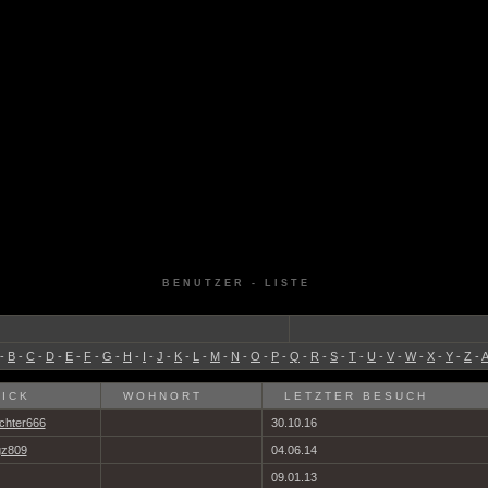
BENUTZER - LISTE
-
B
-
C
-
D
-
E
-
F
-
G
-
H
-
I
-
J
-
K
-
L
-
M
-
N
-
O
-
P
-
Q
-
R
-
S
-
T
-
U
-
V
-
W
-
X
-
Y
-
Z
-
A
ICK
WOHNORT
LETZTER BESUCH
chter666
30.10.16
gz809
04.06.14
09.01.13