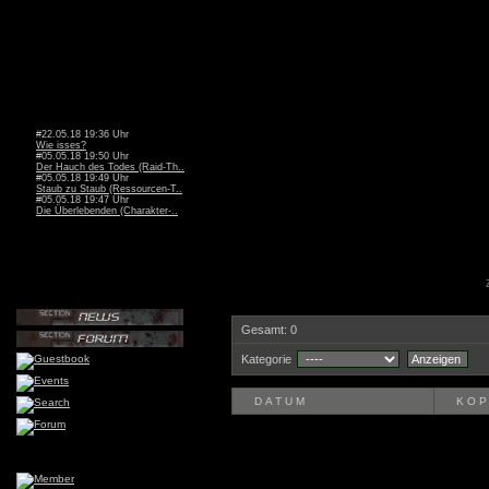
#22.05.18 19:36 Uhr
Wie isses?
#05.05.18 19:50 Uhr
Der Hauch des Todes (Raid-Th..
#05.05.18 19:49 Uhr
Staub zu Staub (Ressourcen-T..
#05.05.18 19:47 Uhr
Die Überlebenden (Charakter-..
Gesamt: 0
Kategorie
DATUM
KOP