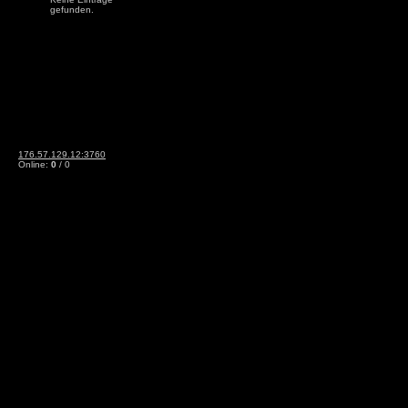
gefunden.
176.57.129.12:3760
Online:
0
/ 0