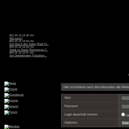
#22.05.18 19:36 Uhr
Wie isses?
#05.05.18 19:50 Uhr
Der Hauch des Todes (Raid-Th..
#05.05.18 19:49 Uhr
Staub zu Staub (Ressourcen-T..
#05.05.18 19:47 Uhr
Die Überlebenden (Charakter-..
Hier erscheinen nach dem Absenden alle Meld
Nick
Passwort
Login dauerhaft merken
J
Optionen