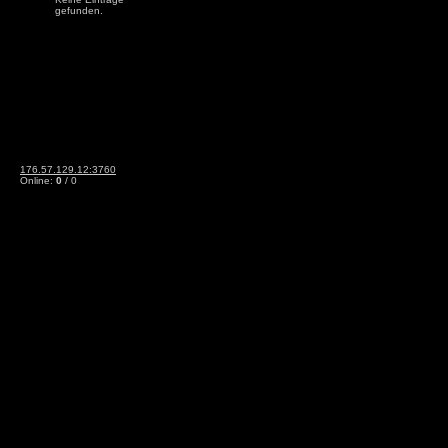
gefunden.
176.57.129.12:3760
Online:
0
/ 0