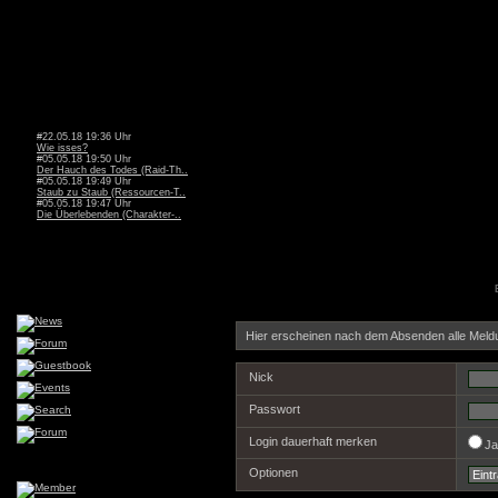
#22.05.18 19:36 Uhr
Wie isses?
#05.05.18 19:50 Uhr
Der Hauch des Todes (Raid-Th..
#05.05.18 19:49 Uhr
Staub zu Staub (Ressourcen-T..
#05.05.18 19:47 Uhr
Die Überlebenden (Charakter-..
Hier erscheinen nach dem Absenden alle Meld
Nick
Passwort
Login dauerhaft merken
J
Optionen