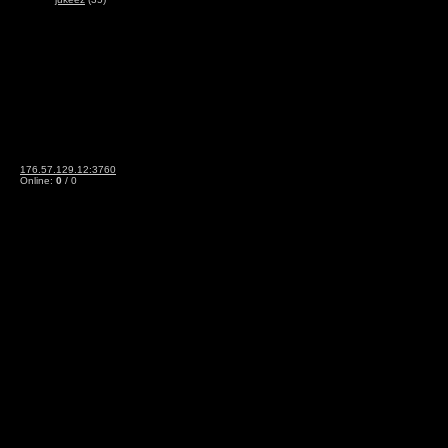
176.57.129.12:3760
Online:
0
/ 0