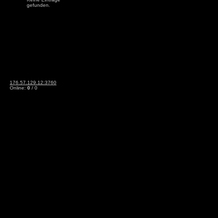
gefunden.
176.57.129.12:3760
Online:
0
/ 0