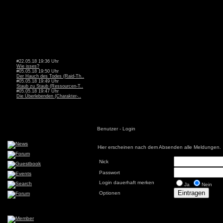
#22.05.18 19:36 Uhr
Wie isses?
#05.05.18 19:50 Uhr
Der Hauch des Todes (Raid-Th..
#05.05.18 19:49 Uhr
Staub zu Staub (Ressourcen-T..
#05.05.18 19:47 Uhr
Die Überlebenden (Charakter-..
Benutzer - Login
Hier erscheinen nach dem Absenden alle Meldungen.
Nick
Passwort
Login dauerhaft merken
Ja
Nein
Optionen