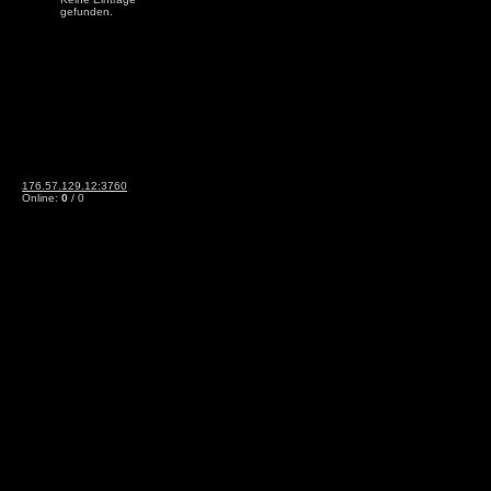
gefunden.
176.57.129.12:3760
Online:
0
/ 0