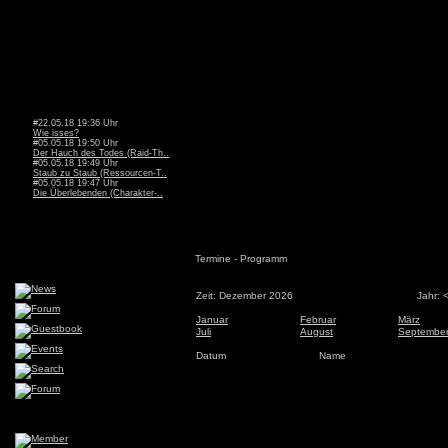
#22.05.18 19:36 Uhr
Wie isses?
#05.05.18 19:50 Uhr
Der Hauch des Todes (Raid-Th..
#05.05.18 19:49 Uhr
Staub zu Staub (Ressourcen-T..
#05.05.18 19:47 Uhr
Die Überlebenden (Charakter-..
Termine - Programm
Zeit: Dezember 2026
Jahr: 
Januar
Februar
März
Juli
August
Septembe
Datum
Name