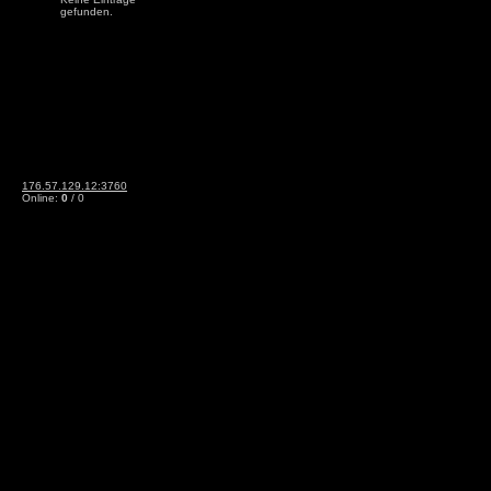
gefunden.
176.57.129.12:3760
Online:
0
/ 0