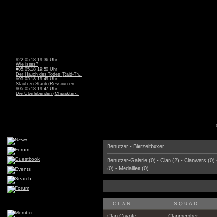
#22.05.18 19:36 Uhr
Wie isses?
#05.05.18 19:50 Uhr
Der Hauch des Todes (Raid-Th..
#05.05.18 19:49 Uhr
Staub zu Staub (Ressourcen-T..
#05.05.18 19:47 Uhr
Die Überlebenden (Charakter-..
Benutzer -
Bierzeltboxer
Benutzer-Galerie
(0) - Clan (2) -
Clanwars
(0) 
(0) -
Medaillen
(0)
CLAN
SQUAD
Clan Coyote
Clanmember