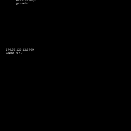
gefunden.
176.57.129.12:3760
Online:
0
/ 0