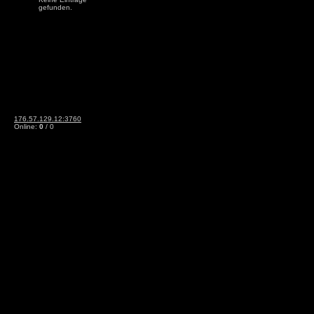
gefunden.
176.57.129.12:3760
Online:
0
/ 0