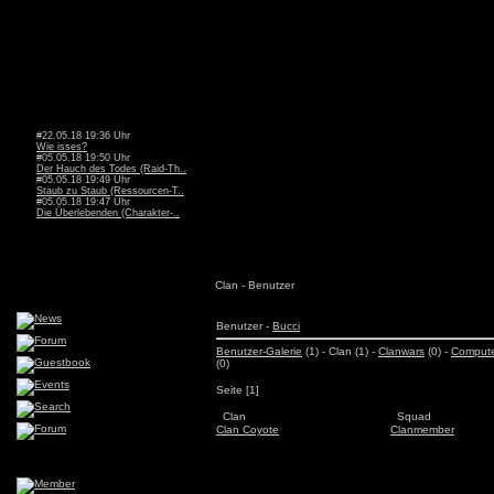
#22.05.18 19:36 Uhr
Wie isses?
#05.05.18 19:50 Uhr
Der Hauch des Todes (Raid-Th..
#05.05.18 19:49 Uhr
Staub zu Staub (Ressourcen-T..
#05.05.18 19:47 Uhr
Die Überlebenden (Charakter-..
Clan - Benutzer
Benutzer -
Bucci
Benutzer-Galerie
(1) - Clan (1) -
Clanwars
(0) -
Comput
(0)
Seite [1]
Clan
Squad
Clan Coyote
Clanmember