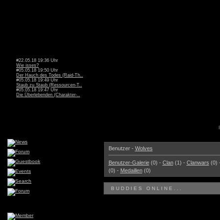
#22.05.18 19:36 Uhr
Wie isses?
#05.05.18 19:50 Uhr
Der Hauch des Todes (Raid-Th..
#05.05.18 19:49 Uhr
Staub zu Staub (Ressourcen-T..
#05.05.18 19:47 Uhr
Die Überlebenden (Charakter-..
Benutzer -
Wolves
Benutzer-Galerie
(0) -
Clan
(1) -
Clanwars
(0) 
(0) -
Medaillen
(0)
BUDDIES ONLINE...