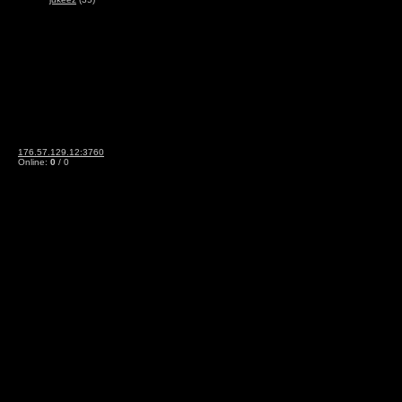
176.57.129.12:3760
Online:
0
/ 0