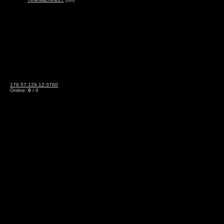
176.57.129.12:3760
Online:
0
/ 0