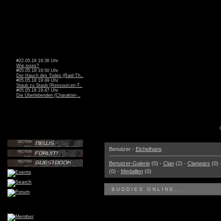
#22.05.18 19:36 Uhr
Wie isses?
#05.05.18 19:50 Uhr
Der Hauch des Todes (Raid-Th..
#05.05.18 19:49 Uhr
Staub zu Staub (Ressourcen-T..
#05.05.18 19:47 Uhr
Die Überlebenden (Charakter-..
Benutzer -
Eichelhans
Benutzer-Galerie
(0) -
Clan
(2) -
Clanwars
(0) 
(0) -
Medaillen
(0)
BUDDIES ONLINE...