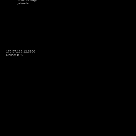
gefunden.
176.57.129.12:3760
Online:
0
/ 0