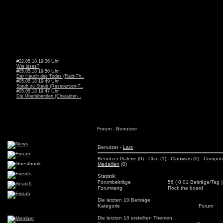
#22.05.18 19:36 Uhr
Wie isses?
#05.05.18 19:50 Uhr
Der Hauch des Todes (Raid-Th..
#05.05.18 19:49 Uhr
Staub zu Staub (Ressourcen-T..
#05.05.18 19:47 Uhr
Die Überlebenden (Charakter-..
Forum - Benutzer
Benutzer -
Lars
Benutzer-Galerie
(0) -
Clan
(1) -
Clanwars
(0) -
Comput
Medaillen
(0)
Statistik
Forumbeiträge
56 ( 0.01 Beiträge/Tag )
Forumrang
Rock the board
Die letzten 10 Beiträge
Kategorie
Forum
Die letzten 10 erstellten Themen