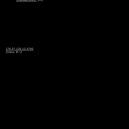
176.57.129.12:3760
Online:
0
/ 0