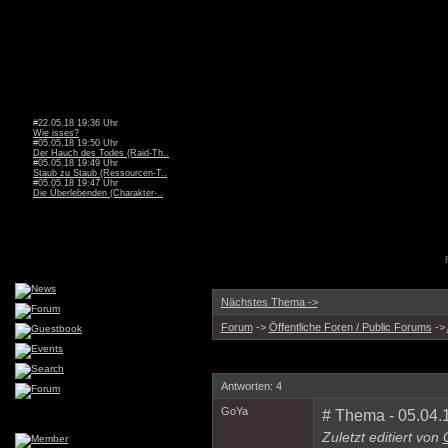
#22.05.18 19:36 Uhr
Wie isses?
#05.05.18 19:50 Uhr
Der Hauch des Todes (Raid-Th..
#05.05.18 19:49 Uhr
Staub zu Staub (Ressourcen-T..
#05.05.18 19:47 Uhr
Die Überlebenden (Charakter-..
Nächstes Thema ->
Forum
->
Öffentliche Foren / Public Forums
->
Antworten: 4
GoYa
# Thema - 05.04.
Zuletzt editiert von