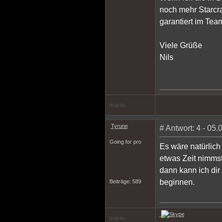
noch mehr Starcr
garantiert im Tea
Viele Grüße
Nils
Inaktiv
Tyrune
# Antwort: 4 - 05
Going for pro
Es wäre natürlich
etwas Zeit nimmst
dann kann ich dir
beginnen.
Beiträge: 589
Inaktiv