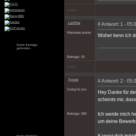
Inaktiv
LumPaa
# Antwort: 1 - 05
Wannabe poster
Woher kenn ich d
Keine Einträge
gefunden.
Beiträge: 30
Inaktiv
Tyrune
# Antwort: 2 - 05
Going for pro
Hey Danke für dei
scheints mir, dass
Ich werde mich h
Beiträge: 589
um deine Bewerb
Kannst dich trot
Keine Einträge