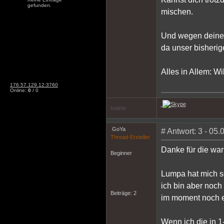
gefunden.
mischen.
Und wegen deiner 
da unser bisherig
Alles in Allem: 
176.57.129.12:3760
Online:
0
/ 0
Inaktiv
GoYa
# Antwort: 3 - 05
Thread-Ersteller
Danke für die wa
Beginner
Lumpa hat mich s
ich bin aber noch
Beiträge: 2
im moment noch ei
Wenn ich die in 1