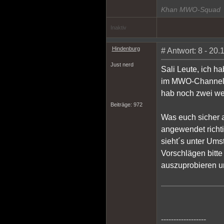
Khan MWO-Squad
Inaktiv
Hindenburg
# Antwort: 8 - 20
Just nerd
Sali Leute, ich h
im MWO-Channel 
hab noch zwei weit
Beiträge: 972
Was euch sicher a
angewendet richt
sieht´s unter Ums
Vorschlägen bitt
auszuprobieren un
------------------