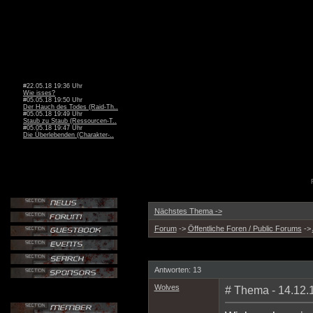
#22.05.18 19:36 Uhr
Wie isses?
#05.05.18 19:50 Uhr
Der Hauch des Todes (Raid-Th..
#05.05.18 19:49 Uhr
Staub zu Staub (Ressourcen-T..
#05.05.18 19:47 Uhr
Die Überlebenden (Charakter-..
Nächstes Thema ->
Forum
->
Öffentliche Foren / Public Forums
->
Antworten: 13
Wolves
# Thema - 14.12.