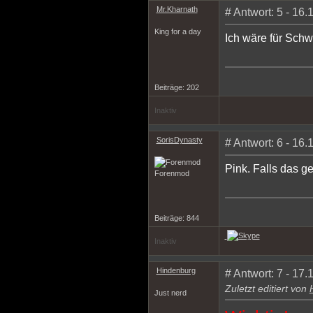
Mr.Kharnath
# Antwort: 5 - 16
King for a day
Ich wäre für Schw
Beiträge: 202
Inaktiv
SorisDynasty
# Antwort: 6 - 16
Pink. Falls das ge
Forenmod
Beiträge: 844
Inaktiv
Hindenburg
# Antwort: 7 - 17
Zuletzt editiert von
Just nerd