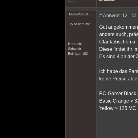
Inaktiv
MelloWDronE
# Antwort: 12 - 0
Try to beat me
Gut angekommen im
andere auch, präs
Clanfarbschema.
Herkunft:
Diese findet ihr 
Schwedt
Beiträge: 182
Es sind 4 an der
Ich habe das Far
keine Preise abl
PC-Gamer Black >
Basic Orange > 
Yellow > 125 MC