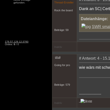
Thread-Ersteller
gefunden.
Dank an SC| Cerb
Rock the board
Dateianhänge:
SWR small
Beiträge: 59
176.57.129.12:3760
Online:
0
/ 0
Inaktiv
phuli
# Antwort: 4 - 15
Going for pro
wie wärs mit schw
Beiträge: 579
------------------
Inaktiv