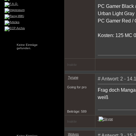
PC Gamer Black 
Urban Light Gray
PC Gamer Red / C
Kosten: 125 MC 
Keine Einträge
gefunden.
Inaktiv
Tyrune
# Antwort: 2 - 14
Going for pro
Frag doch Manga d
weiß
Beiträge: 589
Inaktiv
Wolves
# Antwort: 3 - 15
Keine Einträge