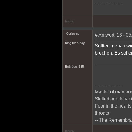
------------------
Inaktiv
Cerberus
# Antwort: 13 - 0
King for a day
Sollten, genau wi
brechen. Es soll
Beiträge: 335
------------------
Master of man and
Skilled and tenaci
Fear in the hearts
throats
-- The Remembran
Inaktiv