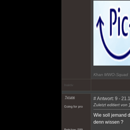
Khan MWO-Squad
Inaktiv
Tyrune
# Antwort: 9 - 21
Zuletzt editiert von
Going for pro
Wie soll jemand d
denn wissen
?
Beiträge: 589