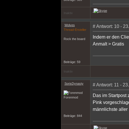
Inaktiv
Wolves
# Antwort: 10 - 2
Thread-Ersteller
Indem er den Clien
Rock the board
Anmalt > Gratis
Beiträge: 59
Inaktiv
SorisDynasty
# Antwort: 11 - 2
Das im Startpost 
Forenmod
Pink vorgeschlage
männlichste aller 
Beiträge: 844