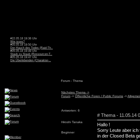
#22.05.18 19:36 Uhr
Wie isses?
#05.05.18 19:50 Uhr
Der Hauch des Todes (Raid-Th..
#05.05.18 19:49 Uhr
Staub zu Staub (Ressourcen-T..
#05.05.18 19:47 Uhr
Die Überlebenden (Charakter-..
Forum - Thema
Nächstes Thema ->
Forum
->
Öffentliche Foren / Public Forums
->
Allgemei
Antworten: 6
# Thema - 11.05.14 
Hiroshi Tanaka
Hallo !
Sorry Leute aber ic
Beginner
in der Closed Beta g