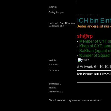
sh@rp
Going for pro
------------------
ICH bin Einh
Herkunft: Bad Dürrheim
Jeder andere ist nur
Beiträge: 557
sh@rp
-
Member of CYT s
-
Khan of CYT: jan
-
SaKhan (again) o
-
founder of Squa
Inaktiv
Derines
# Antwort: 6 - 10.10.
Beginner
Ich kenne nur Hitom
Beiträge: 9
Inaktiv
Antworten: 6
Sie müssen sich registrieren, um zu antworten.