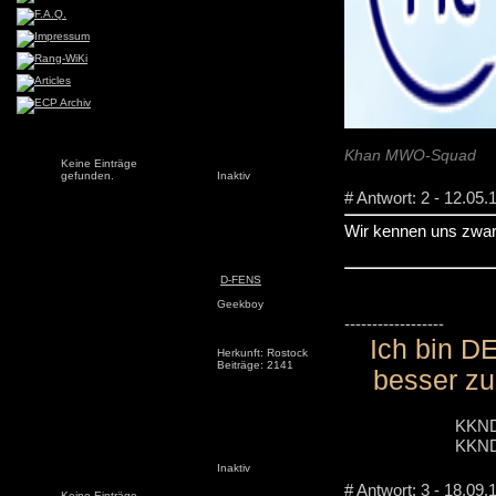
Khan MWO-Squad
Keine Einträge
gefunden.
Inaktiv
# Antwort: 2 - 12.05.
Wir kennen uns zwar 
D-FENS
Geekboy
------------------
Ich bin DE
Herkunft: Rostock
Beiträge: 2141
besser zu
KKND
KKND 
Inaktiv
# Antwort: 3 - 18.09.
Keine Einträge