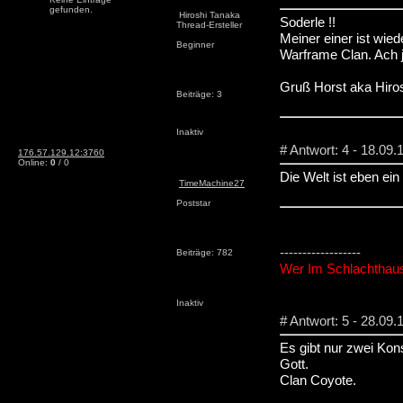
gefunden.
Hiroshi Tanaka
Soderle !!
Thread-Ersteller
Meiner einer ist wi
Beginner
Warframe Clan. Ach 
Gruß Horst aka Hiro
Beiträge: 3
Inaktiv
# Antwort: 4 - 18.09.
176.57.129.12:3760
Online:
0
/ 0
Die Welt ist eben ei
TimeMachine27
Poststar
------------------
Beiträge: 782
Wer Im Schlachthaus 
Inaktiv
# Antwort: 5 - 28.09.
Es gibt nur zwei Kon
Gott.
Clan Coyote.